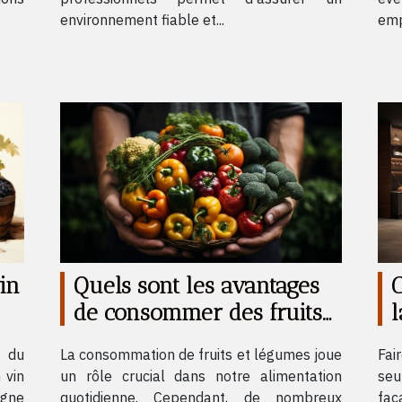
environnement fiable et...
emp
Quels sont les avantages
C
in
de consommer des fruits
l
et légumes bio pour votre
La consommation de fruits et légumes joue
Fai
t du
santé ?
un rôle crucial dans notre alimentation
seu
 vin
quotidienne. Cependant, de nombreux
faç
vigne