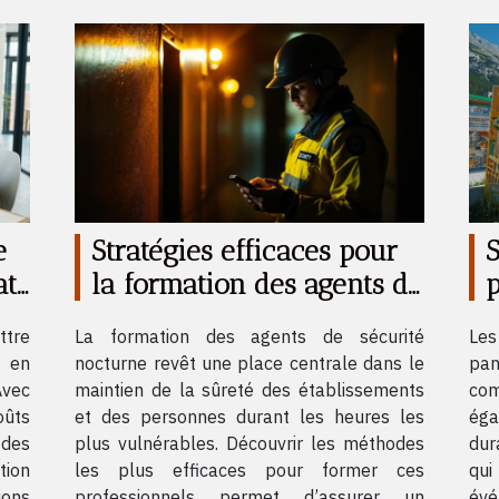
e
Stratégies efficaces pour
S
at
la formation des agents de
p
sécurité nocturne
ttre
La formation des agents de sécurité
Les
« en
nocturne revêt une place centrale dans le
pan
Avec
maintien de la sûreté des établissements
com
oûts
et des personnes durant les heures les
éga
 des
plus vulnérables. Découvrir les méthodes
dur
tion
les plus efficaces pour former ces
qui
ions
professionnels permet d’assurer un
év