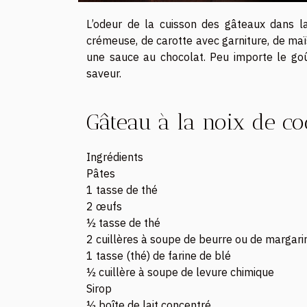
L’odeur de la cuisson des gâteaux dans la c
crémeuse, de carotte avec garniture, de maï
une sauce au chocolat. Peu importe le goût
saveur.
Gâteau à la noix de c
Ingrédients
Pâtes
1 tasse de thé
2 œufs
½ tasse de thé
2 cuillères à soupe de beurre ou de margari
1 tasse (thé) de farine de blé
½ cuillère à soupe de levure chimique
Sirop
½ boîte de lait concentré