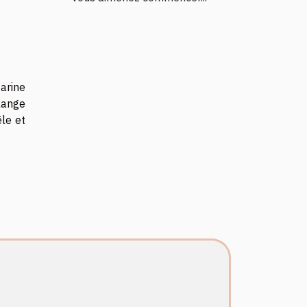
farine
élange
êle et