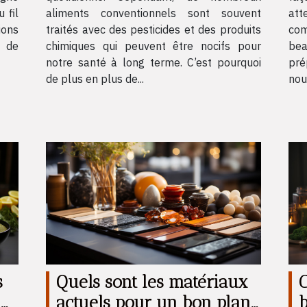
aliments conventionnels sont souvent
att
 fil
traités avec des pesticides et des produits
com
ions
chimiques qui peuvent être nocifs pour
bea
s de
notre santé à long terme. C’est pourquoi
pré
de plus en plus de...
nous
s
Quels sont les matériaux
-
actuels pour un bon plan
b